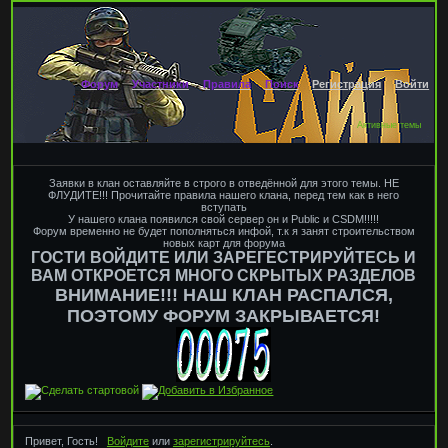
Форум
Участники
Правила
Поиск
Регистрация
Войти
Активные темы
Заявки в клан оставляйте в строго в отведённой для этого темы. НЕ
ФЛУДИТЕ!!! Прочитайте правила нашего клана, перед тем как в него
вступать
У нашего клана появился свой сервер он и Public и CSDM!!!!!
Форум временно не будет пополняться инфой, т.к я занят строительством
новых карт для форума
ГОСТИ ВОЙДИТЕ ИЛИ ЗАРЕГЕСТРИРУЙТЕСЬ И
ВАМ ОТКРОЕТСЯ МНОГО СКРЫТЫХ РАЗДЕЛОВ
ВНИМАНИЕ!!! НАШ КЛАН РАСПАЛСЯ,
ПОЭТОМУ ФОРУМ ЗАКРЫВАЕТСЯ!
Привет, Гость!
Войдите
или
зарегистрируйтесь
.