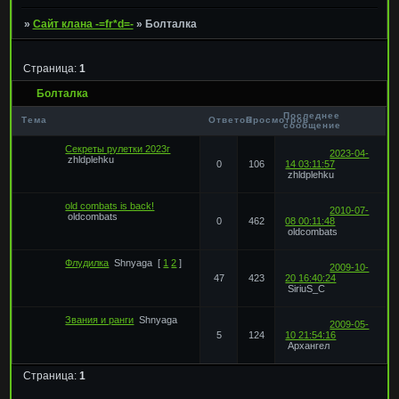
»
Сайт клана -=fr*d=-
»
Болталка
Страница:
1
Болталка
Последнее
Тема
Ответов
Просмотров
сообщение
Секреты рулетки 2023г
2023-04-
zhldplehku
0
106
14 03:11:57
zhldplehku
old combats is back!
2010-07-
oldcombats
0
462
08 00:11:48
oldcombats
Флудилка
Shnyaga
[
1
2
]
2009-10-
47
423
20 16:40:24
SiriuS_C
Звания и ранги
Shnyaga
2009-05-
5
124
10 21:54:16
Архангел
Страница:
1