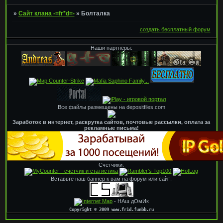
»
Сайт клана -=fr*d=-
»
Болталка
создать бесплатный форум
Наши партнёры:
Все файлы размещены на depositfiles.com
Заработок в интернет, раскрутка сайтов, почтовые рассылки, оплата за
рекламные письма!
Cчётчики:
Вставьте наш баннер к вам на форум или сайт:
- НАш дОмИк
Copyright © 2009 www.fr1d.funbb.ru