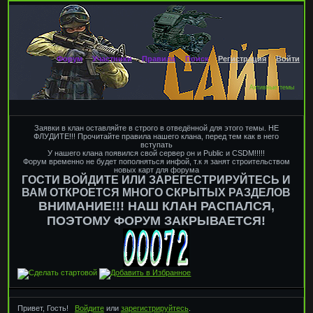
Форум
Участники
Правила
Поиск
Регистрация
Войти
Активные темы
Заявки в клан оставляйте в строго в отведённой для этого темы. НЕ
ФЛУДИТЕ!!! Прочитайте правила нашего клана, перед тем как в него
вступать
У нашего клана появился свой сервер он и Public и CSDM!!!!!
Форум временно не будет пополняться инфой, т.к я занят строительством
новых карт для форума
ГОСТИ ВОЙДИТЕ ИЛИ ЗАРЕГЕСТРИРУЙТЕСЬ И
ВАМ ОТКРОЕТСЯ МНОГО СКРЫТЫХ РАЗДЕЛОВ
ВНИМАНИЕ!!! НАШ КЛАН РАСПАЛСЯ,
ПОЭТОМУ ФОРУМ ЗАКРЫВАЕТСЯ!
Привет, Гость!
Войдите
или
зарегистрируйтесь
.