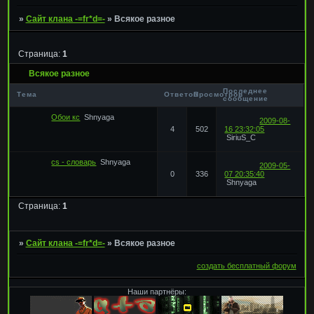
»
Сайт клана -=fr*d=-
»
Всякое разное
Страница:
1
Всякое разное
Последнее
Тема
Ответов
Просмотров
сообщение
Обои кс
Shnyaga
2009-08-
4
502
16 23:32:05
SiriuS_C
cs - словарь
Shnyaga
2009-05-
0
336
07 20:35:40
Shnyaga
Страница:
1
»
Сайт клана -=fr*d=-
»
Всякое разное
создать бесплатный форум
Наши партнёры: