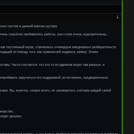
1
рских систем в данной версии шутера.
чень серьёзно прибавилось работы, они стали очень подозрительны,
, как постоянный игрок, становлюсь очевидцем ежедневных разбирательств
даций по поводу того, как правильней подавать заявку. Этими
оставу. Часто случается, что кто-то из админов играл там раньше, и
попробовать заручиться его поддержкой, естественно, предварительно
гами. Вы, конечно, скорее всего, не занимаетесь снятием каждой своей
амерство.
глядят дешево.
 так отмазываются читеры, и это всегда является поводом посмеяться матёрым