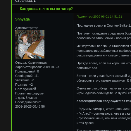
Страница:
1
Как доказать что вы не читер?
Поделиться
2009-06-01 14:51:21
Shnyaga
Последнее время в Counter-Strike 
Администратор
Поэтому последним средством борьб
особенно по отношению к новым ро
Их жертвами всё чаще становятся п
несправедливо забаненных на форум
рекомендациями я и спешу с вами 
Откуда:
Калининград
Прежде всего, если вы хороший игро
Зарегистрирован
: 2009-04-23
вспомнит вас.
Приглашений:
0
Затем - если у вас был знакомый и
Сообщений:
111
Уважение:
+1
обговорив это с самим админом. В 
Позитив:
+2
Очень неплохо будет, если вы со с
Пол:
Мужской
игры, однако если идёте на чужой с
Провел на форуме:
1 день 6 часов
Категорически запрещается ха
Последний визит:
2009-10-25 00:48:56
- "админы ламеры, играть сначала 
- "я Атец" - сомневаюсь, что вы уж
- "разбаньте меня, или вам непозд
и так далее.
Так же не приветствуются отмазы ти