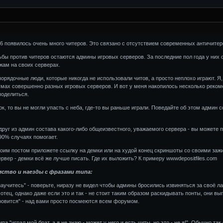
1.6 появилось очень много читеров. Это связано с отсутствием современных античите
ы против читеров остаются админы игровых серверов. За последние пол года у них о
жам на своих серверах.
орядочные люди, которые никогда не использовали читов, а просто неплохо играют. Я
ах совершенно разных игровых серверов. И вот у меня накопилось несколько рекомен
поделиться.
к, то вы не могли упасть с неба, где-то вы раньше играли. Поведайте об этом админ с
 друг из админ состава какого-либо общеизвестного, уважаемого сервера - вы можете 
90% случаях помогает.
воим постом приложете ссылку на демки или на худой конец скриншоты со своими зажи
ервер - демки всё же лучше писать. Где их выложить? К примеру wwwdepositfiles.com
мство и наезды с фразами типа:
научитесь" - поверьте, ниразу не видел чтобы админы бросились извиняться за своё л
е отец, однако даже если это и так - не стоит таким образом раскидывать понты, они вы
оровится" - над вами просто посмеются всем форумом.
па "играл мой брат, а я не знаю - может у него и есть читы, но это - не я!". Обычно