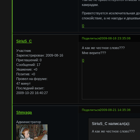
камрадам.
Приветствуется исключительная доб
спокойствие, а не наезды и дешевы
0
Поделиться
2009-08-16 23:35:06
SiriuS_C
А как же честное слово???
Участник
Мне верите???
Зарегистрирован
: 2009-08-16
Приглашений:
0
0
Сообщений:
17
Уважение:
+0
Позитив:
+0
Провел на форуме:
47 минут
Последний визит:
2009-10-20 16:40:27
Поделиться
2009-08-21 14:35:36
Shnyaga
Администратор
SiriuS_C написал(а):
А как же честное слово???